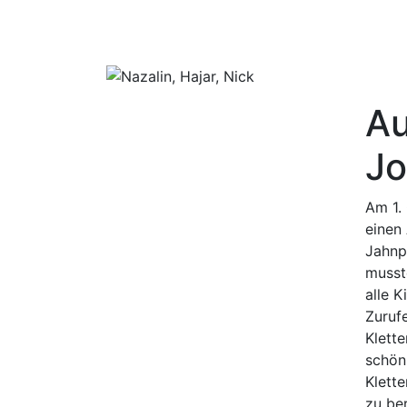
Au
Jo
Am 1.
einen
Jahnp
musst
alle 
Zuruf
Klett
schön
Klett
zu ber